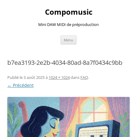
Compomusic
Mini DAW MIDI de préproduction
Aller
Menu
au
contenu
b7ea3193-2e2b-4034-80ad-8a7f0434c9bb
Publié le
3 août 2025
à
1024 × 1024
dans
FAQ
.
← Précédent