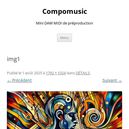
Compomusic
Mini DAW MIDI de préproduction
Aller
Menu
au
contenu
img1
Publié le
1 août 2025
à
1792 × 1024
dans
DÉTAILS
.
← Précédent
Suivant →